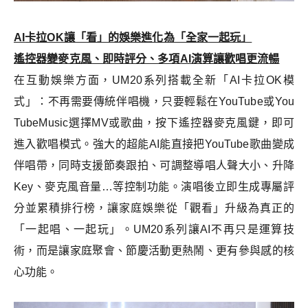
AI
卡拉OK讓「看」的娛樂進化為「全家一起玩」
遙控器變麥克風、即時評分、多項AI演算讓歡唱更流暢
在互動娛樂方面，UM20系列搭載全新「AI卡拉OK模
式」：不再需要傳統伴唱機，只要輕鬆在YouTube或You
TubeMusic選擇MV或歌曲，按下遙控器麥克風鍵，即可
進入歡唱模式。強大的超能AI能直接把YouTube歌曲變成
伴唱帶，同時支援節奏跟拍、可調整導唱人聲大小、升降
Key、麥克風音量…等控制功能。演唱後立即生成專屬評
分並累積排行榜，讓家庭娛樂從「觀看」升級為真正的
「一起唱、一起玩」。UM20系列讓AI不再只是運算技
術，而是讓家庭聚會、節慶活動更熱鬧、更有參與感的核
心功能。