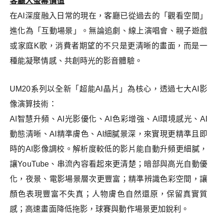
客廳大螢幕價值
在AI深度融入日常的現在，客廳已從過去的「觀看空間」
進化為「互動場景」。無論追劇、線上演唱會、親子遊戲
或家庭K歌，消費者期望的不只是更清晰的畫面，而是一
種能凝聚情感、共創時光的影音體驗。
UM20
系列以全新「超能AI晶片」為核心，透過七大AI影
像演算技術：
AI智慧升頻、AI光影優化、AI色彩增強、AI環境感光、AI
動態清晰、AI精準膚色、AI細膩景深，來實現更精準且即
時的AI影像調校。解析度較低的影片能自動升頻更細膩，
讓YouTube、串流內容看起來更清楚；暗部與高光自動優
化，夜景、電影場景層次更豐富；精準辨識色彩空間，讓
顏色表現豐富不失真；人物膚色自然還原，保留真實質
感；高速畫面降低拖影，球賽與動作場景更加銳利。