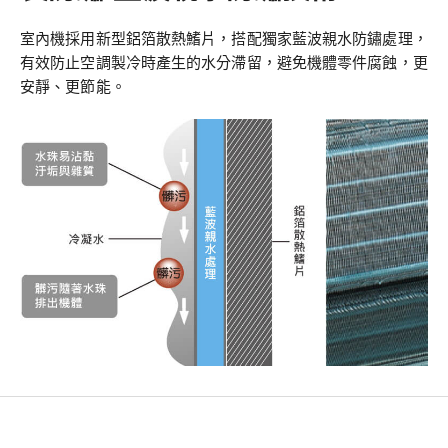
室內機採用新型鋁箔散熱鰭片，搭配獨家藍波親水防鏽處理，
有效防止空調製冷時產生的水分滯留，避免機體零件腐蝕，更
安靜、更節能。