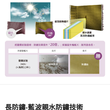
長防鏽-藍波親水防鏽技術