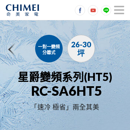
26-30
一對一變頻
坪
分離式
星爵變頻系列(HT5)
RC-SA6HT5
「速冷 極省」兩全其美