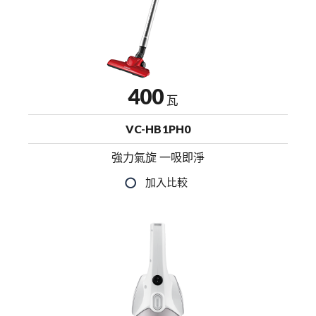
400
瓦
VC-HB1PH0
強力氣旋 一吸即淨