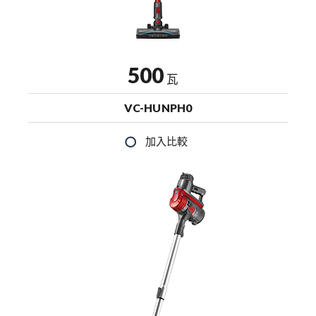
500
瓦
VC-HUNPH0