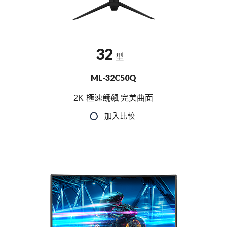
32
型
ML-32C50Q
2K 極速競飆 完美曲面