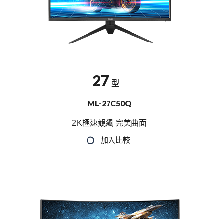
27
型
ML-27C50Q
2K極速競飆 完美曲面