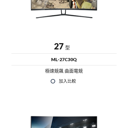
27
型
ML-27C30Q
極速競飆 曲面電競