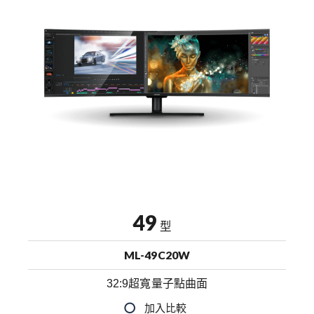
49
型
ML-49C20W
32:9超寬量子點曲面