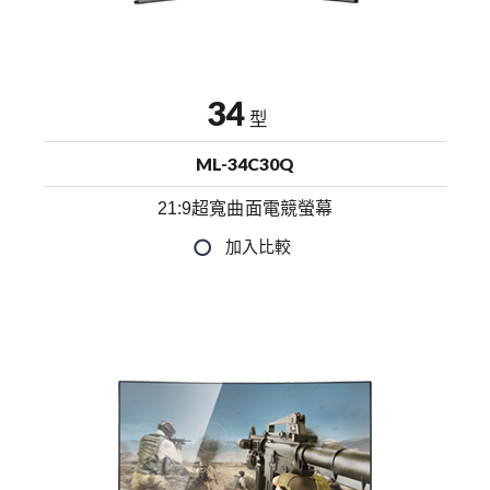
34
型
ML-34C30Q
21:9超寬曲面電競螢幕