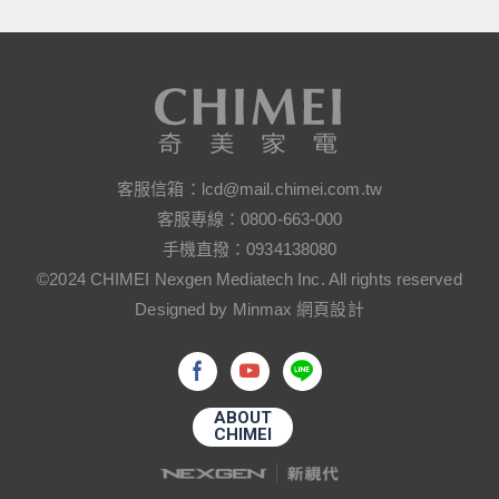
客服信箱：
lcd@mail.chimei.com.tw
客服專線：
0800-663-000
手機直撥：
0934138080
©2024 CHIMEI Nexgen Mediatech Inc. All rights reserved
Designed by Minmax 網頁設計
ABOUT
CHIMEI