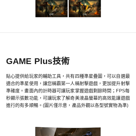
GAME Plus技術
貼心提供給玩家的輔助工具，共有四種準星疊圖，可以自選最
適合的準星使用，讓您稱霸第一人稱射擊遊戲，更加提升射擊
準確度。畫面內的計時器可讓玩家掌握遊戲剩餘時間；FPS每
秒顯示張數功能，可讓玩家了解奇美液晶螢幕的高效能讓遊戲
進行的有多順暢。(圖片僅示意，產品外觀以各型號實物為準)