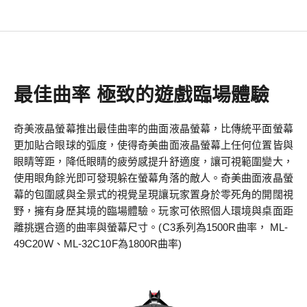
最佳曲率 極致的遊戲臨場體驗
奇美液晶螢幕推出最佳曲率的曲面液晶螢幕，比傳統平面螢幕
更加貼合眼球的弧度，使得奇美曲面液晶螢幕上任何位置皆與
眼睛等距，降低眼睛的疲勞感提升舒適度，讓可視範圍變大，
使用眼角餘光即可發現躲在螢幕角落的敵人。奇美曲面液晶螢
幕的包圍感與全景式的視覺呈現讓玩家置身於零死角的開闊視
野，擁有身歷其境的臨場體驗。玩家可依照個人環境與桌面距
離挑選合適的曲率與螢幕尺寸。(C3系列為1500R曲率， ML-
49C20W、ML-32C10F為1800R曲率)