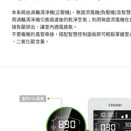
本系統由渦輪清淨機(正壓機)、無旋流風機(負壓機)及智
用渦輪清淨機引進過濾後的乾淨空氣；利用無旋流風機在
接負壓排出，讓室內通風換氣。
不需複雜的風管串接，搭配智慧控制面板即可輕鬆掌握室內溫
、二氧化碳含量。