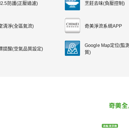
M2.5防護(正壓過濾)
烹飪去味(負壓控制)
室清淨(全區氣流)
奇美淨流系統APP
Google Map定位(
標提醒(空氣品質設定)
質)