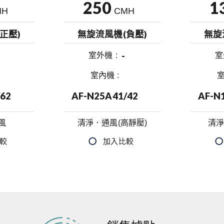
250
1
MH
CMH
正壓)
無旋流風機(負壓)
無旋
-
室外機
室
室內機
/62
AF-N25A41/42
AF-N
風
清淨．通風(高靜壓)
清淨