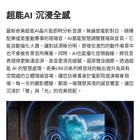
超能AI 沉浸全感
最新奇美超能AI晶片能即時分析音源，無論是電影對白、磅礡
配樂或是運動賽事的現場音，AI都能智慧調整聲場與音質。它
能自動強化人聲，讓對話清晰分明，即使在激烈的動作場景中
也不會被背景音所掩蓋。同時，AI也能優化音頻曲線，將低音
表現得更飽滿澎湃、高音更清亮細膩，還原聲音細節。透過超
能 AI 的智慧處理，奇美UM20系列將音效的輸出提升為具有
空間感的立體環繞音場，讓您彷彿置身於電影院或演唱會現
場。每一次的觀影體驗，都是一場聲歷其境的感官饗宴，讓您
沉浸於「聲」與「光」的完美搭配。