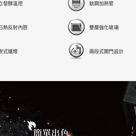
立發酵溫控
鈦鋼加熱管
石熱反射內腔
雙層強化玻璃
崁式爐燈
兩段式開門設計