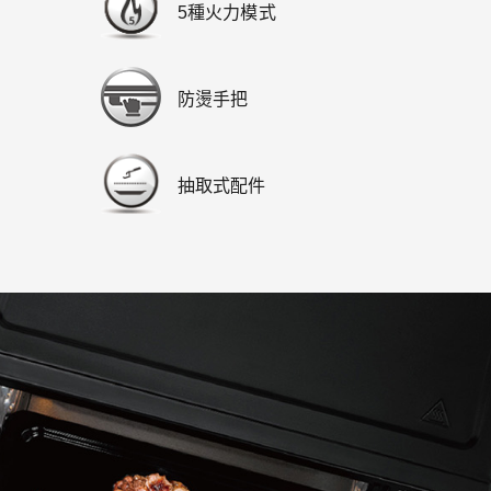
5種火力模式
防燙手把
抽取式配件