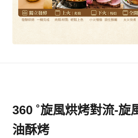
360 ˚旋風烘烤對流-
油酥烤