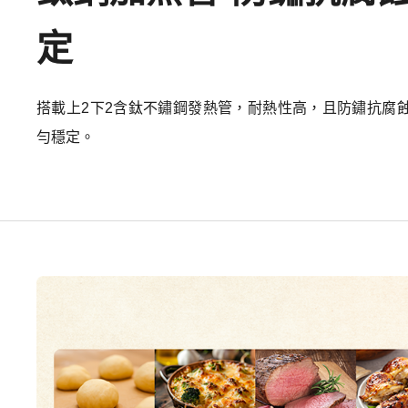
定
搭載上2下2含鈦不鏽鋼發熱管，耐熱性高，且防鏽抗腐
勻穩定。