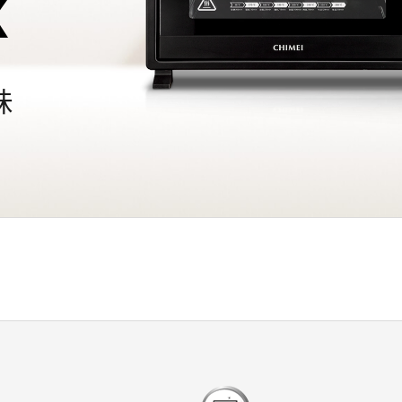
K
味
檔案下載
開啟比較表
0