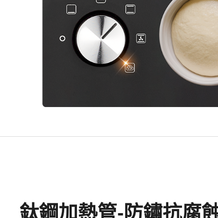
鈦鋼加熱管-防鏽抗腐