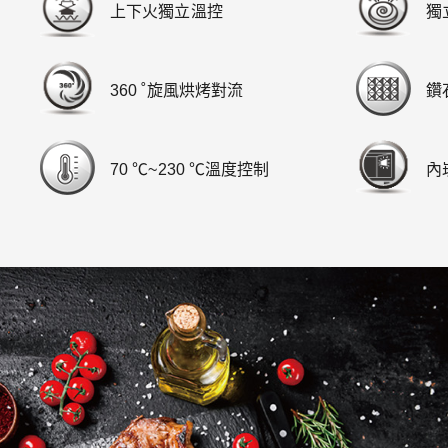
上下火獨立溫控
獨
360 ˚旋風烘烤對流
鑽
70 ℃~230 ℃溫度控制
內