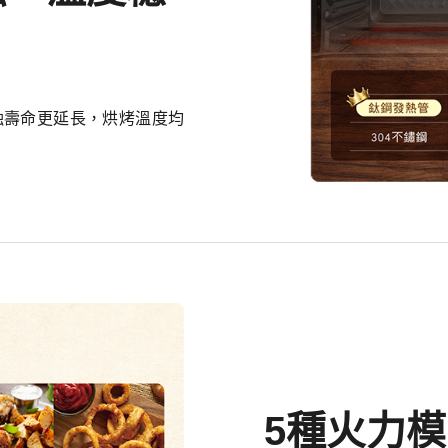
蝕壽命更延長，烘烤溫度均
5種火力模