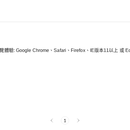
gle Chrome、Safari、Firefox、IE版本11以上 或 E
1