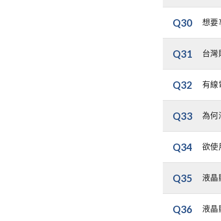
Q30
想要
Q31
台灣
Q32
有線
Q33
為何
Q34
欲使
Q35
液晶
Q36
液晶