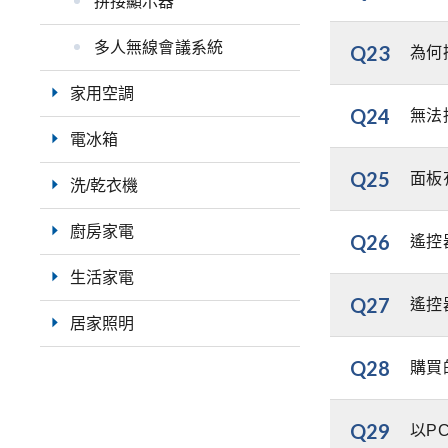
拼接顯示器
多人無線會議系統
Q23
為何
家用空調
Q24
無法
電冰箱
Q25
面板
洗/乾衣機
廚房家電
Q26
遙控
生活家電
Q27
遙控
居家照明
Q28
購買
Q29
以P